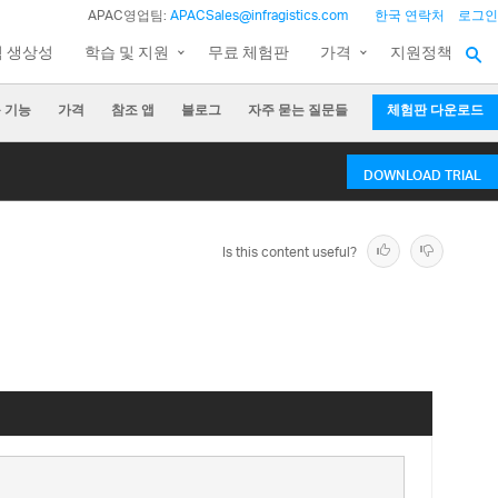
APAC영업팀:
APACSales@infragistics.com
한국 연락처
로그인
팀 생상성
학습 및 지원
무료 체험판
가격
지원정책
 기능
가격
참조 앱
블로그
자주 묻는 질문들
체험판 다운로드
DOWNLOAD TRIAL
Is this content useful?