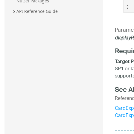
NuGet Packages
   
20.2
)
API Reference Guide
20.1
Parame
displayR
Requi
Target P
SP1 or l
supporte
See A
Referen
CardExp
CardExp