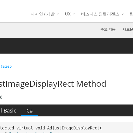
디자인 / 개발
UX
비즈니스 인텔리전스
주요 기능
새로운
(latest)
stImageDisplayRect Method
x
l Basic
C#
tected virtual void AdjustImageDisplayRect( 
