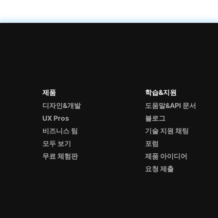
제품
학습&지원
디자인&개발
도움말&API 문서
UX Pros
블로그
비즈니스 팀
기술 지원 채팅
모두 보기
포럼
무료 체험판
제품 아이디어
요청 제출