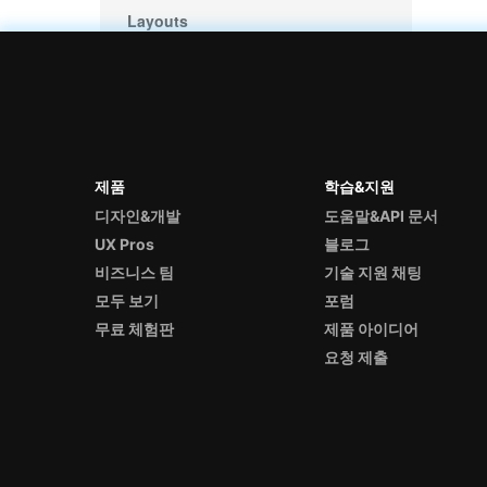
Layouts
Menus
Scheduling
Styling & Themes
All Controls
제품
학습&지원
디자인&개발
도움말&API 문서
UX Pros
블로그
비즈니스 팀
기술 지원 채팅
모두 보기
포럼
무료 체험판
제품 아이디어
요청 제출