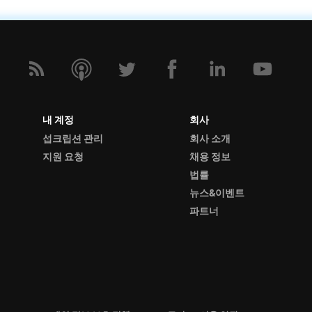
내 계정
회사
섭크립션 관리
회사 소개
지원 요청
채용 정보
법률
뉴스&이벤트
파트너