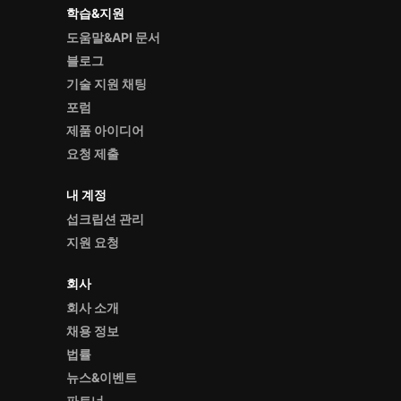
학습&지원
도움말&API 문서
블로그
기술 지원 채팅
포럼
제품 아이디어
요청 제출
내 계정
섭크립션 관리
지원 요청
회사
회사 소개
채용 정보
법률
뉴스&이벤트
파트너