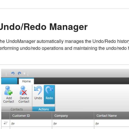
Undo/Redo Manager
he UndoManager automatically manages the Undo/Redo history st
erforming undo/redo operations and maintaining the undo/redo h