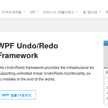
디자인 &개발
UX
비즈니스 인텔리전스
팀 생산성
WPF Undo/Redo
Framework
he Undo/Redo framework provides the infrastructure for
upporting unlimited linear Undo/Redo functionality, so
o mistake is the end of the world.
WPF 샘플 다운로드